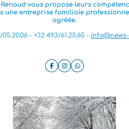
 Renaud vous propose leurs compétences
 une entreprise familiale professionne
agréée.
/05.20.06 - +32 493/61.23.60 -
info@news-
F
I
W
a
n
h
c
s
a
e
t
t
b
a
s
o
g
A
o
r
p
k
a
p
m